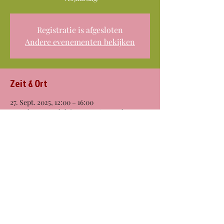
Registratie is afgesloten
Andere evenementen bekijken
Zeit & Ort
27. Sept. 2025, 12:00 – 16:00
Utrecht, Brusselplein, 3541 BG Utrecht,
Nederland
Diese Veranstaltung teilen