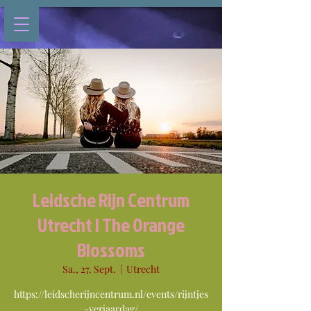
Leidsche Rijn Centrum
Utrecht | The Orange
Blossoms
Sa., 27. Sept.
  |  
Utrecht
https://leidscherijncentrum.nl/events/rijntjes
-verjaardag/