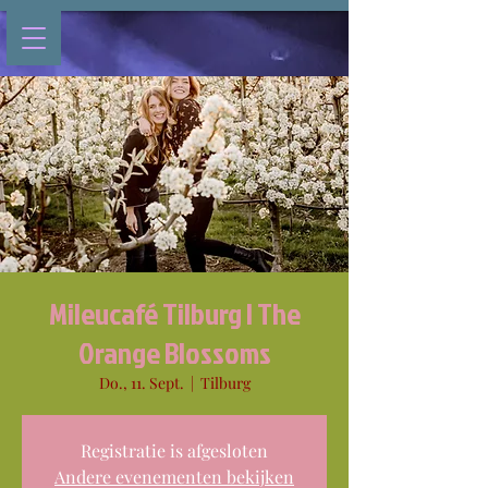
Mileucafé Tilburg | The
Orange Blossoms
Do., 11. Sept.
  |  
Tilburg
Registratie is afgesloten
Andere evenementen bekijken