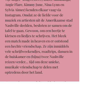
Angie Flare, Kimmy June, Nina Lynn en 
Sylvia Aimee) kenden elkaar vaag via 
Instagram. Omdat ze de liefde voor de 
muziek en artiesten uit de Amerikaanse stad 
Nashville deelden, besloten ze samen om de 
tafel te gaan. Gewoon, om een beetje te 
kletsen en liedjes te schrijven. Het bleek 
een match made in heaven en er ontstond 
een hechte vriendschap. Ze zijn inmiddels 
vele schrijfweekendjes, roadtrips, dansen in 
de huiskamer en (bijna) twee Nashville 
reizen verder... tijd om deze unieke, 
muzikale vriendschap te delen met 
optredens door het land.
‘
Songwriters ‘round the Table
’ brengt het 
gemeenschapsgevoel, plezier en ambacht 
van liedjes schrijven - wat zo kenmerkend is 
voor Nashville - naar Nederland. 
Omstebeurt delen de songwriters hun liedjes 
en wordt er volop over verteld en met elkaar 