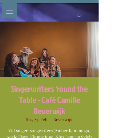
Singerwriters 'round the
Table - Café Camille
Beverwijk
So., 23. Feb.
  |  
Beverwijk
Vijf singer-songwriters (Amber Kamminga,
Angie Flare, Kimmy June, Nina Lynn en Sylvia