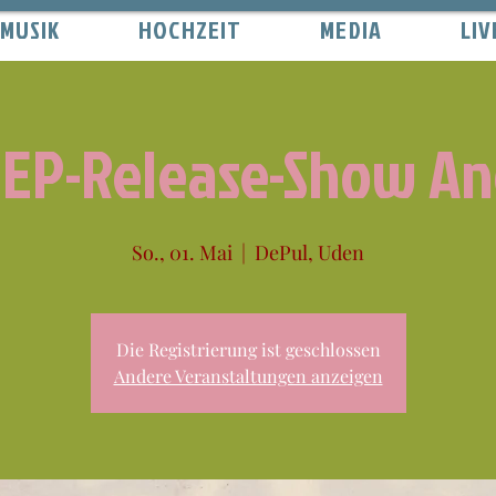
MUSIK
HOCHZEIT
MEDIA
LIV
-EP-Release-Show Ang
So., 01. Mai
  |  
DePul, Uden
Die Registrierung ist geschlossen
Andere Veranstaltungen anzeigen