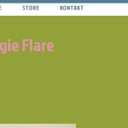
E
STORE
KONTAKT
ie Flare