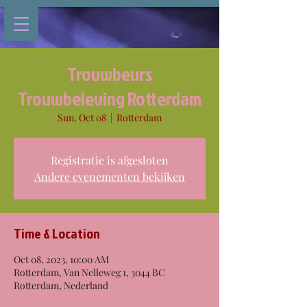
Trouwbeurs
Trouwbeleving Rotterdam
Sun, Oct 08
  |  
Rotterdam
Registratie is afgesloten
Andere evenementen bekijken
Time & Location
Oct 08, 2023, 10:00 AM
Rotterdam, Van Nelleweg 1, 3044 BC
Rotterdam, Nederland