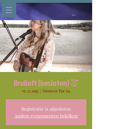
Bruiloft (besloten) 💒
vr 22 aug
  |  
Nieuwer Ter Aa
Registratie is afgesloten
Andere evenementen bekijken