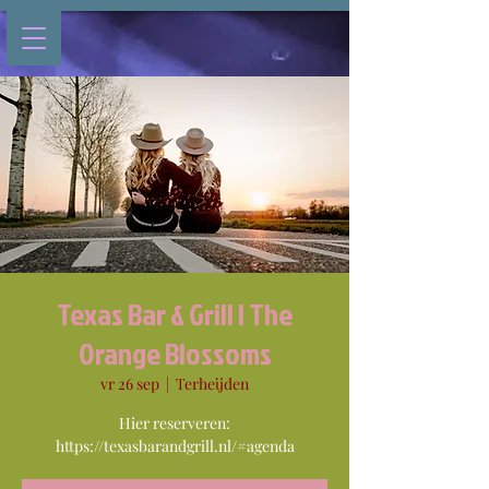
Texas Bar & Grill | The
Orange Blossoms
vr 26 sep
  |  
Terheijden
Hier reserveren:
https://texasbarandgrill.nl/#agenda