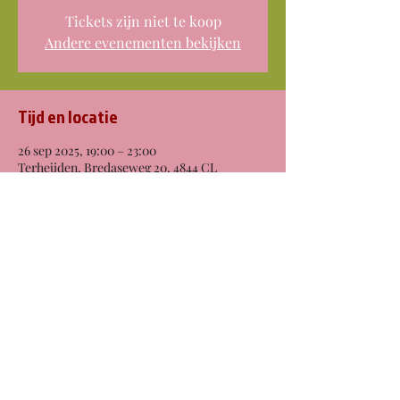
Tickets zijn niet te koop
Andere evenementen bekijken
Tijd en locatie
26 sep 2025, 19:00 – 23:00
Terheijden, Bredaseweg 20, 4844 CL
Terheijden, Nederland
Deel dit evenement
© 2025 by Kimmy June Music