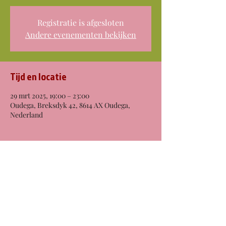
Registratie is afgesloten
Andere evenementen bekijken
Tijd en locatie
29 mrt 2025, 19:00 – 23:00
Oudega, Breksdyk 42, 8614 AX Oudega,
Nederland
Over het evenement
Meer info volgt! 
Deel dit evenement