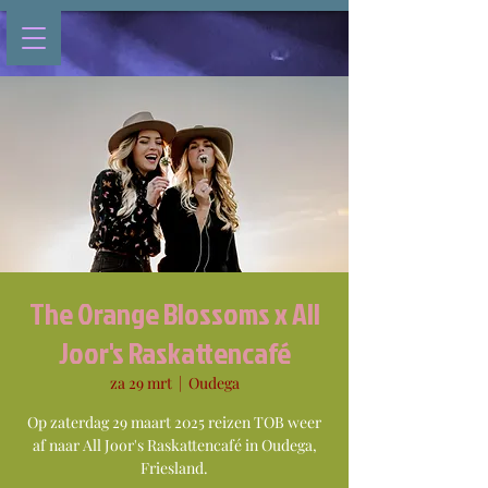
The Orange Blossoms x All
Joor's Raskattencafé
za 29 mrt
  |  
Oudega
Op zaterdag 29 maart 2025 reizen TOB weer
af naar All Joor's Raskattencafé in Oudega,
Friesland.